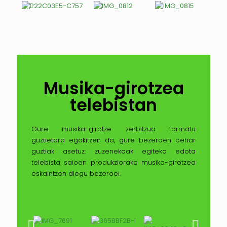
Musika-girotzea
telebistan
Gure musika-girotze zerbitzua formatu
guztietara egokitzen da, gure bezeroen behar
guztiak asetuz: zuzenekoak egiteko edota
telebista saioen produkziorako musika-girotzea
eskaintzen diegu bezeroei.