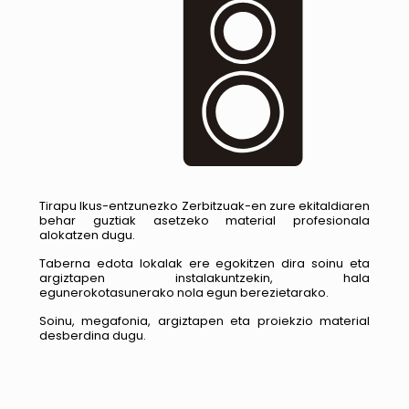
Tirapu Ikus-entzunezko Zerbitzuak-en zure ekitaldiaren
behar guztiak asetzeko material profesionala
alokatzen dugu.
Taberna edota lokalak ere egokitzen dira soinu eta
argiztapen instalakuntzekin, hala
egunerokotasunerako nola egun berezietarako.
Soinu, megafonia, argiztapen eta proiekzio material
desberdina dugu.