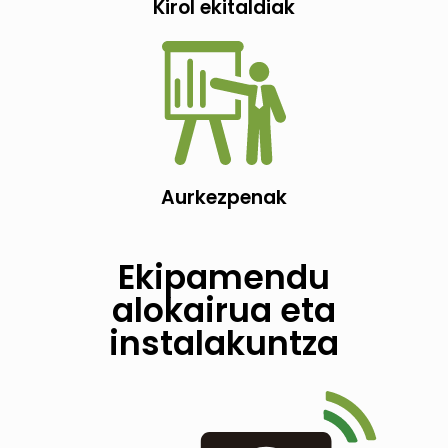
Kirol ekitaldiak
Aurkezpenak
Ekipamendu
alokairua eta
instalakuntza