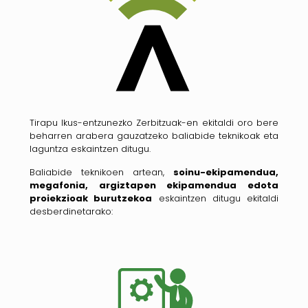
Tirapu Ikus-entzunezko Zerbitzuak-en ekitaldi oro bere
beharren arabera gauzatzeko baliabide teknikoak eta
laguntza eskaintzen ditugu.
Baliabide teknikoen artean,
soinu-ekipamendua,
megafonia, argiztapen ekipamendua edota
proiekzioak burutzekoa
eskaintzen ditugu ekitaldi
desberdinetarako: