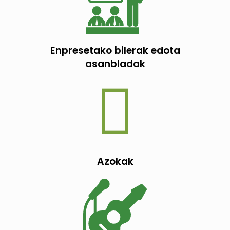
Enpresetako bilerak edota
asanbladak
Azokak