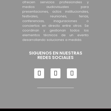
ofrecen servicios profesionales y
medios audiovisuales para
presentaciones, actos institucionales,
festivales, reuniones, ferias,
conferencias, inaguraciones o
conciertos en directo entre otros. Se
coordinan y gestionan todos los
elementos técnicos de un evento
desarrollando soluciones a medida.
SIGUENOS EN NUESTRAS
REDES SOCIALES